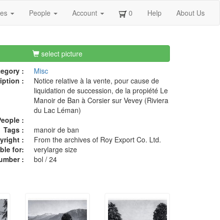
ges
People
Account
0
Help
About Us
select picture
egory :
Misc
iption :
Notice relative à la vente, pour cause de
liquidation de succession, de la propiété Le
Manoir de Ban à Corsier sur Vevey (Riviera
du Lac Léman)
eople :
Tags :
manoir de ban
right :
From the archives of Roy Export Co. Ltd.
ble for:
verylarge size
umber :
bol / 24