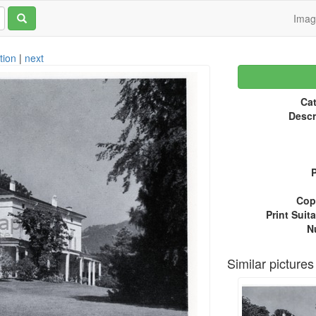
Ima
tion
|
next
Cat
Descr
P
Copy
Print Suita
N
Similar pictures