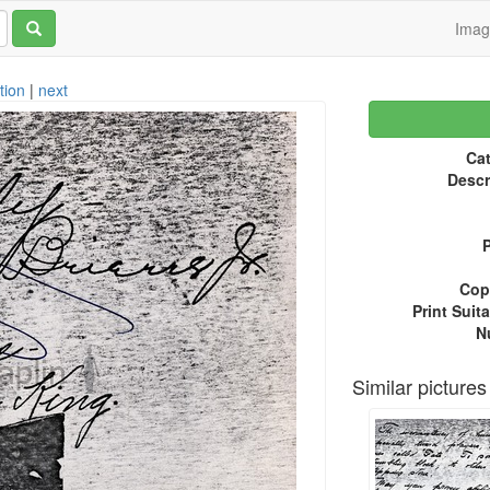
Ima
tion
|
next
Cat
Descr
P
Copy
Print Suita
N
Similar pictures