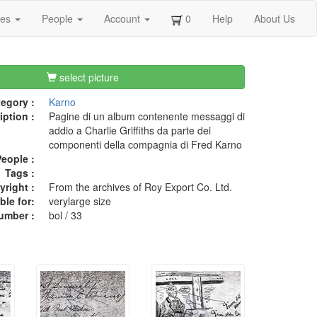
ges
People
Account
0
Help
About Us
select picture
egory :
Karno
iption :
Pagine di un album contenente messaggi di
addio a Charlie Griffiths da parte dei
componenti della compagnia di Fred Karno
eople :
Tags :
right :
From the archives of Roy Export Co. Ltd.
ble for:
verylarge size
umber :
bol / 33